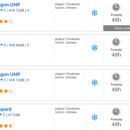
ragon UHP
pojazd: Osobowe
sezon: zimowa
C
|
B 72dB
|
Dwie sztuk
pojazd: Osobowe
sezon: zimowa
D
|
B 69dB
|
ragon UHP
pojazd: Osobowe
sezon: zimowa
C
|
B 72dB
|
opard
pojazd: Osobowe
sezon: zimowa
C
|
72dB