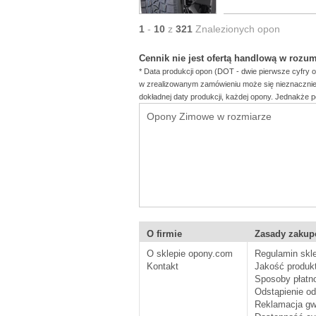
1
-
10
z
321
Znalezionych opon
Cennik nie jest ofertą handlową w rozu
* Data produkcji opon (DOT - dwie pierwsze cyfry 
w zrealizowanym zamówieniu może się nieznacznie 
dokładnej daty produkcji, każdej opony. Jednakże po
Opony Zimowe w rozmiarze
O firmie
Zasady zaku
O sklepie opony.com
Regulamin skl
Kontakt
Jakość produk
Sposoby płatn
Odstąpienie o
Reklamacja gw