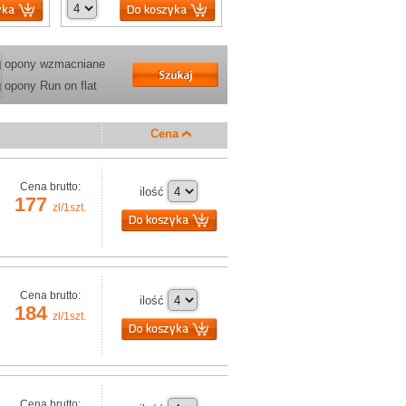
opony wzmacniane
opony Run on flat
Cena
Cena brutto:
ilość
177
zł/1szt.
Cena brutto:
ilość
184
zł/1szt.
Cena brutto: