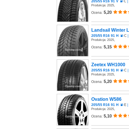
205/55 R16
91
V
C
|
Produkcja: 2025,
5,20
Ocena:
Landsail Winter 
205/55 R16
91
H
C
|
Produkcja: 2025,
5,15
Ocena:
Zeetex WH1000
205/55 R16
91
H
C
|
Produkcja: 2025,
5,20
Ocena:
Ovation W586
205/55 R16
91
H
E
|
Produkcja: 2025,
5,10
Ocena: