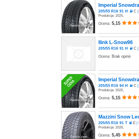
Imperial Snowd
205/55 R16
91
H
C
|
Produkcja: 2025,
5,15
Ocena:
Ilink L-Snow96
205/55 R16
91
H
C
|
Brak opinii
Ocena:
Imperial Snowd
205/55 R16
94
H
C
|
Produkcja: 2025,
5,15
Ocena:
Mazzini Snow Le
205/55 R16
91
T
E
|
Produkcja: 2026,
5,45
Ocena: