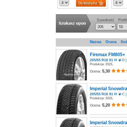
Szerokość
Profil
Nazwa
Ocena
Ilo
Firemax FM805+
205/55 R16
91
H
D
|
Produkcja: 2025,
5,30
Ocena:
Imperial Snowdr
205/55 R16
91
H
C
|
Produkcja: 2025,
5,20
Ocena:
Imperial Snowdr