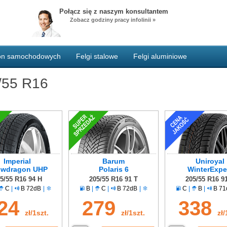
Połącz się z naszym konsultantem
Zobacz godziny pracy infolinii »
pon samochodowych
Felgi stalowe
Felgi aluminiowe
/55 R16
Imperial
Barum
Uniroyal
wdragon UHP
Polaris 6
WinterExpe
5/55 R16 94 H
205/55 R16 91 T
205/55 R16 9
C
|
B 72dB
|
B
|
C
|
B 72dB
|
C
|
B
|
B 71
24
279
338
zł/1szt.
zł/1szt.
zł/