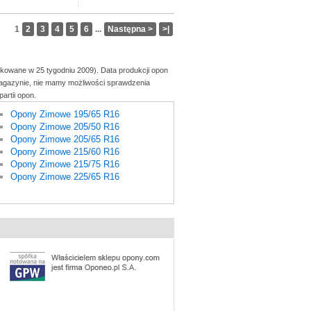
1
2
3
4
5
6
...
Następna >
>|
ukowane w 25 tygodniu 2009). Data produkcji opon
 magazynie, nie mamy możliwości sprawdzenia
artii opon.
Opony Zimowe 195/65 R16
Opony Zimowe 205/50 R16
Opony Zimowe 205/65 R16
Opony Zimowe 215/60 R16
Opony Zimowe 215/75 R16
Opony Zimowe 225/65 R16