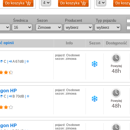
Średnica
Sezon
Producent
Typ pojazdu
ść opinii
Info
Sezon
Dostępność
pojazd: Osobowe
sezon: zimowa
C
|
A 67dB
|
agon HP
pojazd: Osobowe
sezon: zimowa
C
|
B 70dB
|
agon HP
pojazd: Osobowe
sezon: zimowa