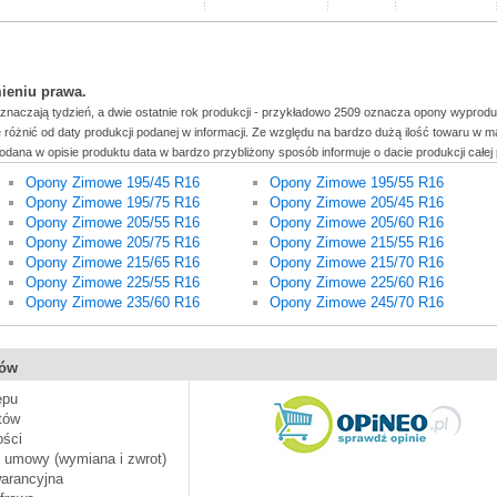
mieniu prawa.
oznaczają tydzień, a dwie ostatnie rok produkcji - przykładowo 2509 oznacza opony wyprod
różnić od daty produkcji podanej w informacji. Ze względu na bardzo dużą ilość towaru w
dana w opisie produktu data w bardzo przybliżony sposób informuje o dacie produkcji całej p
Opony Zimowe 195/45 R16
Opony Zimowe 195/55 R16
Opony Zimowe 195/75 R16
Opony Zimowe 205/45 R16
Opony Zimowe 205/55 R16
Opony Zimowe 205/60 R16
Opony Zimowe 205/75 R16
Opony Zimowe 215/55 R16
Opony Zimowe 215/65 R16
Opony Zimowe 215/70 R16
Opony Zimowe 225/55 R16
Opony Zimowe 225/60 R16
Opony Zimowe 235/60 R16
Opony Zimowe 245/70 R16
pów
epu
tów
ości
d umowy (wymiana i zwrot)
arancyjna