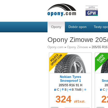
Opony
Dobór opon
Testy o
Opony Zimowe 205
Opony.com
»
Opony Zimowe
»
205/55 R16
Nokian Tyres
Snowproof 1
Sno
205/55 R16 91 H
20
C
|
B
|
B 70dB
|
C
|
324
2
zł/1szt.