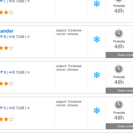
C
|
B 70dB
|
Lander
pojazd: Osobowe
sezon: zimowa
B
|
B 72dB
|
Dwie sztuk
pojazd: Osobowe
sezon: zimowa
B
|
B 70dB
|
Dwie sztuk
pojazd: Osobowe
sezon: zimowa
D
|
B 72dB
|
Dwie sztuk