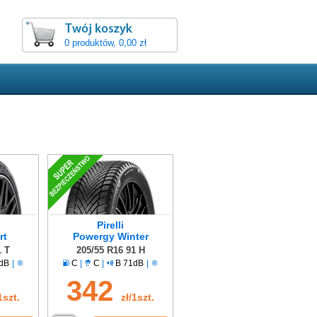
0 produktów, 0,00 zł
Pirelli
rt
Powergy Winter
1 T
205/55 R16 91 H
dB
|
C
|
C
|
B 71dB
|
342
1szt.
zł/1szt.