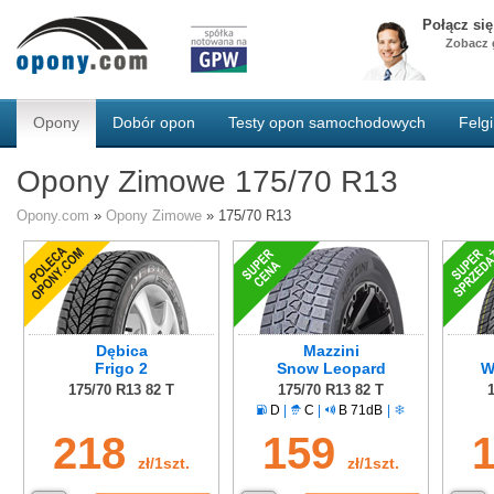
Połącz si
Zobacz g
Opony
Dobór opon
Testy opon samochodowych
Felgi
Opony Zimowe 175/70 R13
Opony.com
»
Opony Zimowe
»
175/70 R13
Dębica
Mazzini
Frigo 2
Snow Leopard
W
175/70 R13 82 T
175/70 R13 82 T
D
|
C
|
B 71dB
|
218
159
zł/1szt.
zł/1szt.