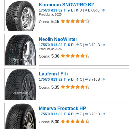
Kormoran SNOWPRO B2
175/70 R13
82
T
E
|
D
|
B 68dB
|
Produkcja: 2025,
5,15
Ocena:
Neolin NeoWinter
175/70 R13
82
T
D
|
D
|
B 70dB
|
Produkcja: 2026,
5,30
Ocena:
Laufenn I Fit+
175/70 R13
82
T
D
|
C
|
B 71dB
|
5,35
Ocena:
Minerva Frostrack HP
175/70 R13
82
T
D
|
C
|
B 70dB
|
5,30
Ocena: