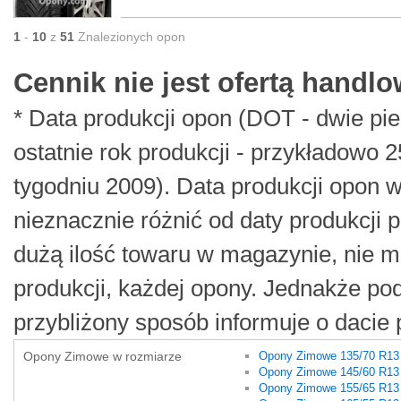
1
-
10
z
51
Znalezionych opon
Cennik nie jest ofertą handl
* Data produkcji opon (DOT - dwie pie
ostatnie rok produkcji - przykładow
tygodniu 2009). Data produkcji opon
nieznacznie różnić od daty produkcji 
dużą ilość towaru w magazynie, nie 
produkcji, każdej opony. Jednakże po
przybliżony sposób informuje o dacie p
Opony Zimowe w rozmiarze
Opony Zimowe 135/70 R13
Opony Zimowe 145/60 R13
Opony Zimowe 155/65 R13