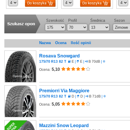
Szerokość
Profil
Średnica
Sezon
Nazwa
Ocena
Ilość opinii
Rosava Snowgard
175/70 R13
82
T
E
|
E
|
B 70dB
|
5,10
Ocena:
Premiorri Via Maggiore
175/70 R13
82
T
D
|
D
|
B 71dB
|
5,05
Ocena:
Mazzini Snow Leopard