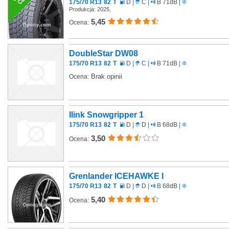
175/70 R13
82
T
D
|
C
|
B 71dB
|
Produkcja: 2025,
5,45
Ocena:
DoubleStar DW08
175/70 R13
82
T
D
|
C
|
B 71dB
|
Brak opinii
Ocena:
Ilink Snowgripper 1
175/70 R13
82
T
D
|
D
|
B 68dB
|
3,50
Ocena:
Grenlander ICEHAWKE I
175/70 R13
82
T
D
|
D
|
B 68dB
|
5,40
Ocena: