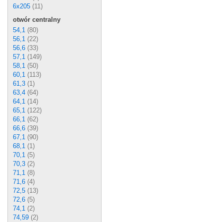
6x205
(11)
otwór centralny
54,1
(80)
56,1
(22)
56,6
(33)
57,1
(149)
58,1
(50)
60,1
(113)
61,3
(1)
63,4
(64)
64,1
(14)
65,1
(122)
66,1
(62)
66,6
(39)
67,1
(90)
68,1
(1)
70,1
(5)
70,3
(2)
71,1
(8)
71,6
(4)
72,5
(13)
72,6
(5)
74,1
(2)
74,59
(2)