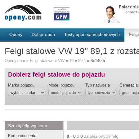
Połącz si
Zobacz g
Opony
Dobór opon
Testy opon samochodowych
Felgi
Felgi stalowe VW 19'' 89,1 z roz
Opony.com
»
Felgi stalowe
»
VW
»
19
»
89,1
»
6x140.5
Dobierz felgi stalowe do pojazdu
Marka pojazdu
Model pojazdu
Typ nadwozia
Generacja
Szukaj felg wg kodu
Kod producenta:
0
-
0
z
0
Znalezionych felg