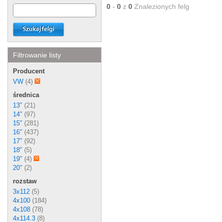
0
-
0
z
0
Znalezionych felg
Filtrowanie listy
Producent
VW
(4)
średnica
13″
(21)
14″
(97)
15″
(281)
16″
(437)
17″
(92)
18″
(5)
19″
(4)
20″
(2)
rozstaw
3x112
(5)
4x100
(184)
4x108
(78)
4x114.3
(8)