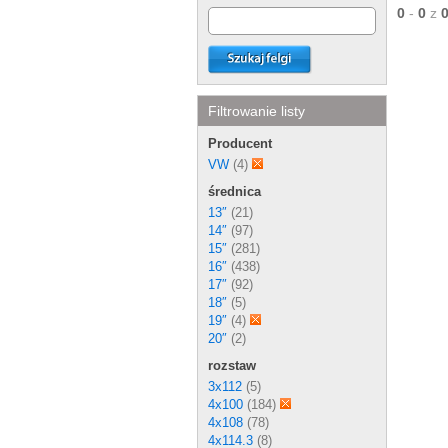
0
-
0
z
Filtrowanie listy
Producent
VW
(4)
średnica
13″
(21)
14″
(97)
15″
(281)
16″
(438)
17″
(92)
18″
(5)
19″
(4)
20″
(2)
rozstaw
3x112
(5)
4x100
(184)
4x108
(78)
4x114.3
(8)