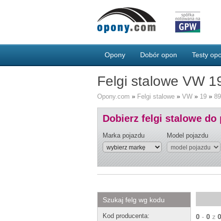
Opony
Dobór opon
Testy o
Felgi stalowe VW 1
Opony.com
»
Felgi stalowe
»
VW
»
19
»
89
Dobierz felgi stalowe do
Marka pojazdu
Model pojazdu
Szukaj felg wg kodu
Kod producenta:
0
-
0
z