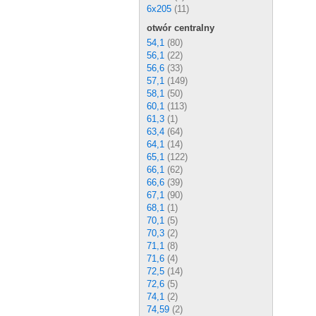
6x205
(11)
otwór centralny
54,1
(80)
56,1
(22)
56,6
(33)
57,1
(149)
58,1
(50)
60,1
(113)
61,3
(1)
63,4
(64)
64,1
(14)
65,1
(122)
66,1
(62)
66,6
(39)
67,1
(90)
68,1
(1)
70,1
(5)
70,3
(2)
71,1
(8)
71,6
(4)
72,5
(14)
72,6
(5)
74,1
(2)
74,59
(2)