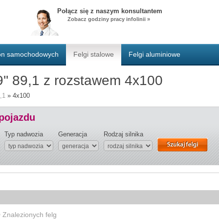
Połącz się z naszym konsultantem
Zobacz godziny pracy infolinii »
pon samochodowych
Felgi stalowe
Felgi aluminiowe
9'' 89,1 z rozstawem 4x100
,1
»
4x100
 pojazdu
Typ nadwozia
Generacja
Rodzaj silnika
0
Znalezionych felg