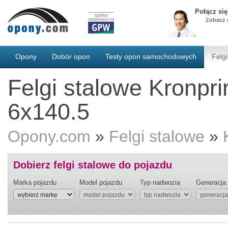
Połącz si
Zobacz g
Opony
Dobór opon
Testy opon samochodowych
Felgi
Felgi stalowe Kronpri
6x140.5
Opony.com
»
Felgi stalowe
»
Dobierz felgi stalowe do pojazdu
Marka pojazdu
Model pojazdu
Typ nadwozia
Generacja