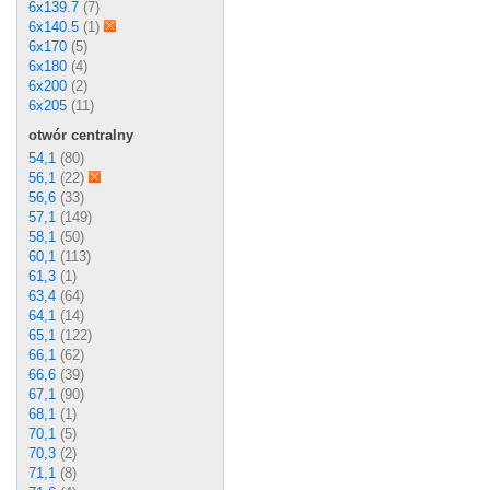
6x139.7
(7)
6x140.5
(1)
6x170
(5)
6x180
(4)
6x200
(2)
6x205
(11)
otwór centralny
54,1
(80)
56,1
(22)
56,6
(33)
57,1
(149)
58,1
(50)
60,1
(113)
61,3
(1)
63,4
(64)
64,1
(14)
65,1
(122)
66,1
(62)
66,6
(39)
67,1
(90)
68,1
(1)
70,1
(5)
70,3
(2)
71,1
(8)