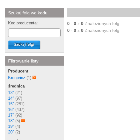
Szukaj felg wg kodu
Kod producenta:
0
-
0
z
0
Znalezionych felg
0
-
0
z
0
Znalezionych felg
Filtrowanie listy
Producent
Kronprinz
(1)
średnica
13″
(21)
14″
(97)
15″
(281)
16″
(437)
17″
(92)
18″
(5)
19″
(4)
20″
(2)