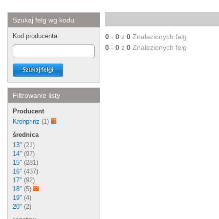
Szukaj felg wg kodu
Kod producenta:
0
-
0
z
0
Znalezionych felg
0
-
0
z
0
Znalezionych felg
Filtrowanie listy
Producent
Kronprinz
(1)
średnica
13″
(21)
14″
(97)
15″
(281)
16″
(437)
17″
(92)
18″
(5)
19″
(4)
20″
(2)