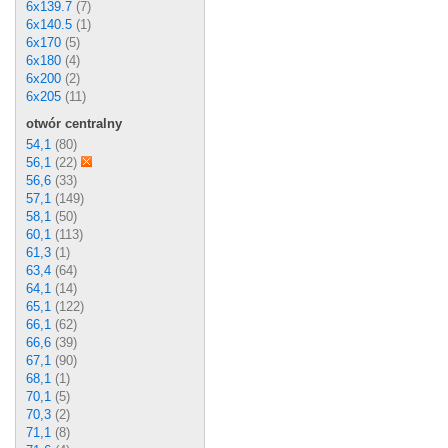
6x139.7
(7)
6x140.5
(1)
6x170
(5)
6x180
(4)
6x200
(2)
6x205
(11)
otwór centralny
54,1
(80)
56,1
(22)
56,6
(33)
57,1
(149)
58,1
(50)
60,1
(113)
61,3
(1)
63,4
(64)
64,1
(14)
65,1
(122)
66,1
(62)
66,6
(39)
67,1
(90)
68,1
(1)
70,1
(5)
70,3
(2)
71,1
(8)