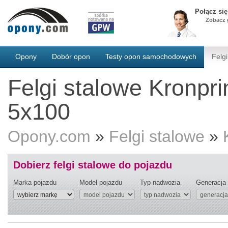
Połącz si
Zobacz g
Opony
Dobór opon
Testy opon samochodowych
Felgi
Felgi stalowe Kronpri
5x100
Opony.com
»
Felgi stalowe
»
Dobierz felgi stalowe do pojazdu
Marka pojazdu
Model pojazdu
Typ nadwozia
Generacja