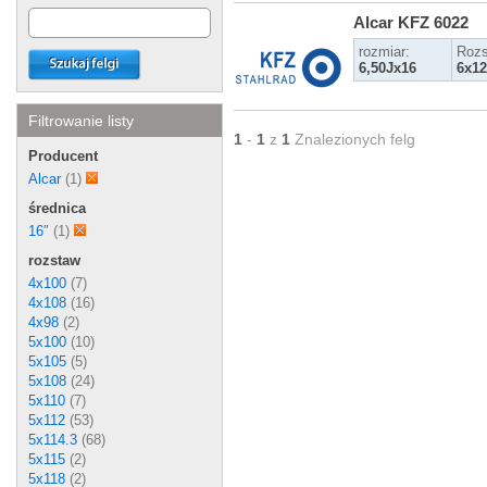
Alcar KFZ 6022
rozmiar:
Rozs
6,50Jx16
6x12
Filtrowanie listy
1
-
1
z
1
Znalezionych felg
Producent
Alcar
(1)
średnica
16″
(1)
rozstaw
4x100
(7)
4x108
(16)
4x98
(2)
5x100
(10)
5x105
(5)
5x108
(24)
5x110
(7)
5x112
(53)
5x114.3
(68)
5x115
(2)
5x118
(2)