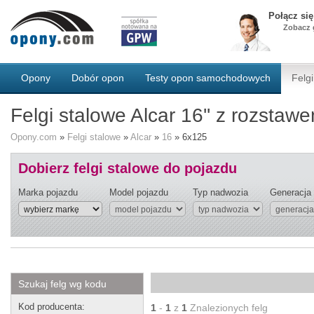
Połącz si
Zobacz g
Opony
Dobór opon
Testy opon samochodowych
Felgi
Felgi stalowe Alcar 16'' z rozsta
Opony.com
»
Felgi stalowe
»
Alcar
»
16
»
6x125
Dobierz felgi stalowe do pojazdu
Marka pojazdu
Model pojazdu
Typ nadwozia
Generacja
Szukaj felg wg kodu
Kod producenta:
1
-
1
z
1
Znalezionych felg