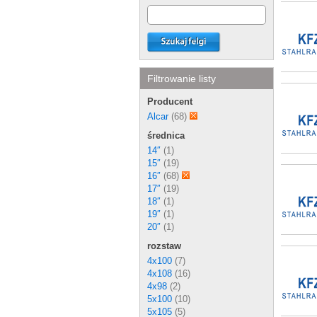
Filtrowanie listy
Producent
Alcar
(68)
średnica
14″
(1)
15″
(19)
16″
(68)
17″
(19)
18″
(1)
19″
(1)
20″
(1)
rozstaw
4x100
(7)
4x108
(16)
4x98
(2)
5x100
(10)
5x105
(5)