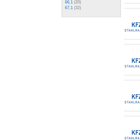
66,1
(20)
67,1
(32)