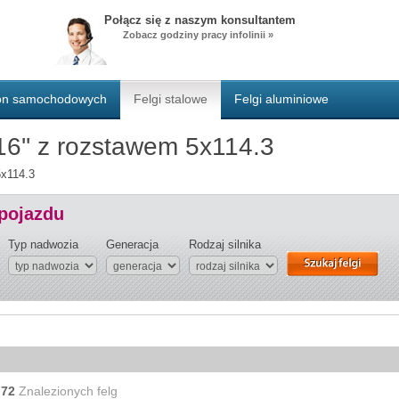
Połącz się z naszym konsultantem
Zobacz godziny pracy infolinii »
pon samochodowych
Felgi stalowe
Felgi aluminiowe
 16'' z rozstawem 5x114.3
5x114.3
 pojazdu
Typ nadwozia
Generacja
Rodzaj silnika
z
72
Znalezionych felg