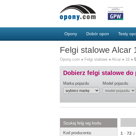
Opony
Dobór opon
Testy o
Felgi stalowe Alcar
Opony.com
»
Felgi stalowe
»
Alcar
»
16
»
Dobierz felgi stalowe do
Marka pojazdu
Model pojazdu
Szukaj felg wg kodu
Kod producenta:
1
-
72