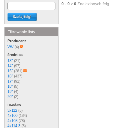
0
-
0
z
0
Znalezionych felg
Filtrowanie listy
Producent
VW
(4)
średnica
13″
(21)
14″
(97)
15″
(281)
16″
(437)
17″
(92)
18″
(5)
19″
(4)
20″
(2)
rozstaw
3x112
(5)
4x100
(184)
4x108
(78)
4x114.3
(8)