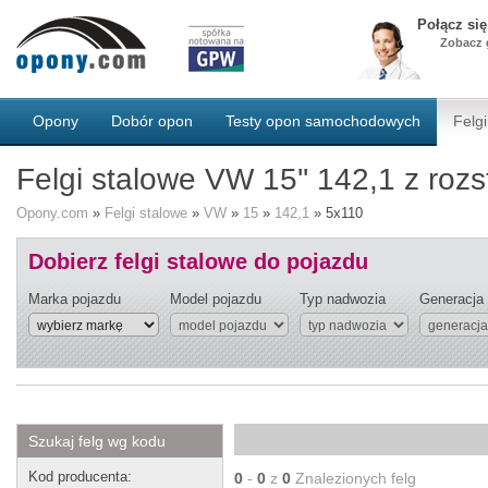
Połącz si
Zobacz g
Opony
Dobór opon
Testy opon samochodowych
Felgi
Felgi stalowe VW 15'' 142,1 z ro
Opony.com
»
Felgi stalowe
»
VW
»
15
»
142,1
»
5x110
Dobierz felgi stalowe do pojazdu
Marka pojazdu
Model pojazdu
Typ nadwozia
Generacja
Szukaj felg wg kodu
Kod producenta:
0
-
0
z
0
Znalezionych felg