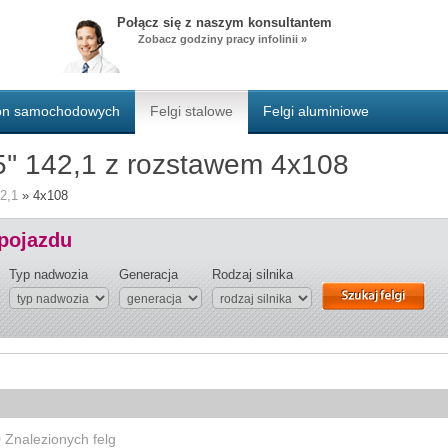
Połącz się z naszym konsultantem
Zobacz godziny pracy infolinii »
pon samochodowych
Felgi stalowe
Felgi aluminiowe
5'' 142,1 z rozstawem 4x108
2,1
»
4x108
 pojazdu
Typ nadwozia
Generacja
Rodzaj silnika
0
Znalezionych felg