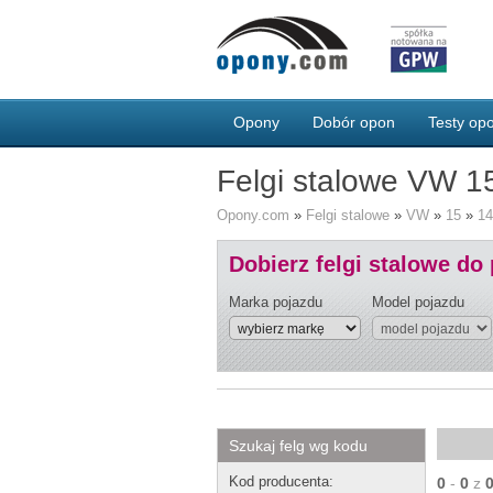
Opony
Dobór opon
Testy o
Felgi stalowe VW 1
Opony.com
»
Felgi stalowe
»
VW
»
15
»
14
Dobierz felgi stalowe do
Marka pojazdu
Model pojazdu
Szukaj felg wg kodu
Kod producenta:
0
-
0
z