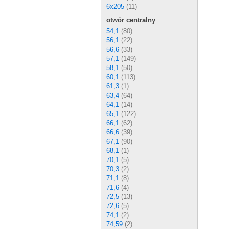
6x205
(11)
otwór centralny
54,1
(80)
56,1
(22)
56,6
(33)
57,1
(149)
58,1
(50)
60,1
(113)
61,3
(1)
63,4
(64)
64,1
(14)
65,1
(122)
66,1
(62)
66,6
(39)
67,1
(90)
68,1
(1)
70,1
(5)
70,3
(2)
71,1
(8)
71,6
(4)
72,5
(13)
72,6
(5)
74,1
(2)
74,59
(2)