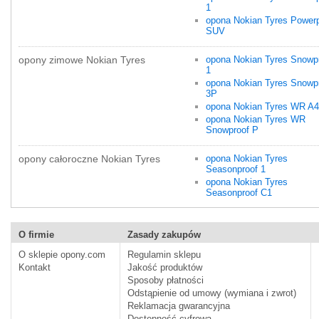
1
opona Nokian Tyres Powerp
SUV
opony zimowe Nokian Tyres
opona Nokian Tyres Snowp
1
opona Nokian Tyres Snowp
3P
opona Nokian Tyres WR A4
opona Nokian Tyres WR
Snowproof P
opony całoroczne Nokian Tyres
opona Nokian Tyres
Seasonproof 1
opona Nokian Tyres
Seasonproof C1
O firmie
Zasady zakupów
O sklepie opony.com
Regulamin sklepu
Kontakt
Jakość produktów
Sposoby płatności
Odstąpienie od umowy (wymiana i zwrot)
Reklamacja gwarancyjna
Dostępność cyfrowa