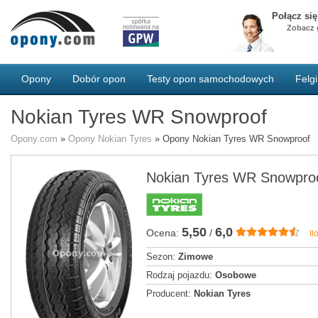
Połącz si
Zobacz g
Opony
Dobór opon
Testy opon samochodowych
Felgi
Nokian Tyres WR Snowproof
Opony.com
»
Opony Nokian Tyres
»
Opony Nokian Tyres WR Snowproof
Nokian Tyres WR Snowpro
5,50
6,0
Ocena:
/
Il
Sezon:
Zimowe
Rodzaj pojazdu:
Osobowe
Producent:
Nokian Tyres