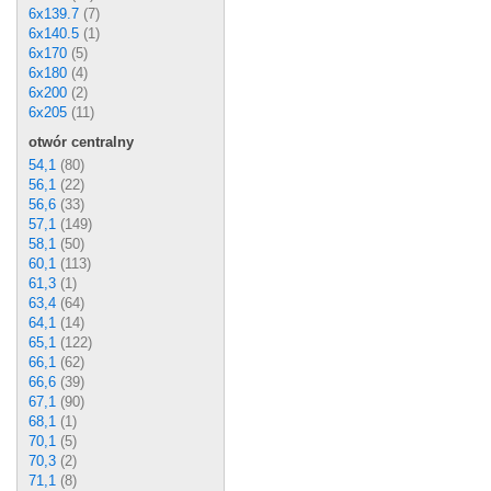
6x139.7
(7)
6x140.5
(1)
6x170
(5)
6x180
(4)
6x200
(2)
6x205
(11)
otwór centralny
54,1
(80)
56,1
(22)
56,6
(33)
57,1
(149)
58,1
(50)
60,1
(113)
61,3
(1)
63,4
(64)
64,1
(14)
65,1
(122)
66,1
(62)
66,6
(39)
67,1
(90)
68,1
(1)
70,1
(5)
70,3
(2)
71,1
(8)