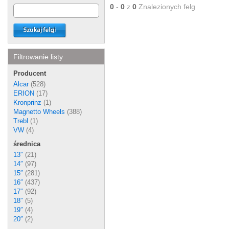
0
-
0
z
0
Znalezionych felg
Filtrowanie listy
Producent
Alcar
(528)
ERION
(17)
Kronprinz
(1)
Magnetto Wheels
(388)
Trebl
(1)
VW
(4)
średnica
13″
(21)
14″
(97)
15″
(281)
16″
(437)
17″
(92)
18″
(5)
19″
(4)
20″
(2)