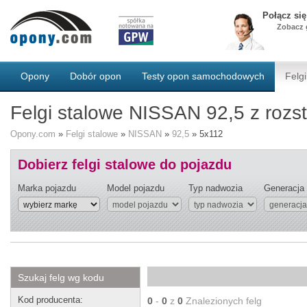
Połącz si
Zobacz g
Opony
Dobór opon
Testy opon samochodowych
Felgi
Felgi stalowe NISSAN 92,5 z roz
Opony.com
»
Felgi stalowe
»
NISSAN
»
92,5
»
5x112
Dobierz felgi stalowe do pojazdu
Marka pojazdu
Model pojazdu
Typ nadwozia
Generacja
Szukaj felg wg kodu
Kod producenta:
0
-
0
z
0
Znalezionych felg