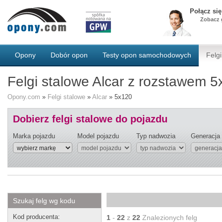
Połącz si
Zobacz g
Opony
Dobór opon
Testy opon samochodowych
Felgi
Felgi stalowe Alcar z rozstawem 
Opony.com
»
Felgi stalowe
»
Alcar
»
5x120
Dobierz felgi stalowe do pojazdu
Marka pojazdu
Model pojazdu
Typ nadwozia
Generacja
Szukaj felg wg kodu
Kod producenta:
1
-
22
z
22
Znalezionych felg