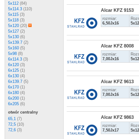
5x112
(84)
5x114.3
(110)
Alcar KFZ 9153
5x115
(3)
rozmiar:
Rozs
5x118
(3)
6,50Jx16
5x1
5x120
(20)
5x127
(2)
5x130
(6)
5x139.7
(2)
Alcar KFZ 8008
5x160
(5)
5x98
(8)
rozmiar:
Rozs
7,00Jx16
5x1
6x114.3
(3)
6x120
(3)
6x125
(1)
6x130
(4)
Alcar KFZ 9613
6x139.7
(5)
6x170
(1)
rozmiar:
Rozs
6x180
(4)
7,00Jx16
5x1
6x200
(1)
6x205
(6)
otwór centralny
Alcar KFZ 9863
65,1
(7)
72,5
(10)
rozmiar:
Rozs
72,6
(3)
7,50Jx17
5x1