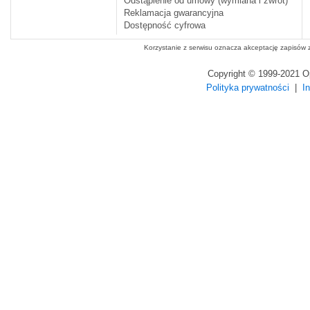
Odstąpienie od umowy (wymiana i zwrot)
Reklamacja gwarancyjna
Dostępność cyfrowa
Korzystanie z serwisu oznacza akceptację zapisów
Copyright © 1999-2021 
Polityka prywatności
|
I