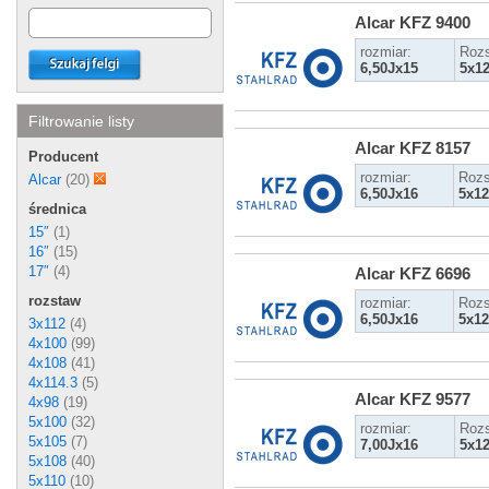
Alcar KFZ 9400
rozmiar:
Rozs
6,50Jx15
5x1
Filtrowanie listy
Alcar KFZ 8157
Producent
rozmiar:
Rozs
Alcar
(20)
6,50Jx16
5x12
średnica
15″
(1)
16″
(15)
17″
(4)
Alcar KFZ 6696
rozstaw
rozmiar:
Rozs
6,50Jx16
5x12
3x112
(4)
4x100
(99)
4x108
(41)
4x114.3
(5)
Alcar KFZ 9577
4x98
(19)
5x100
(32)
rozmiar:
Rozs
5x105
(7)
7,00Jx16
5x1
5x108
(40)
5x110
(10)