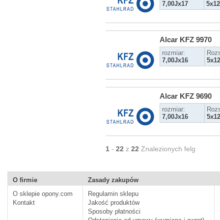
7,00Jx17
5x12
Alcar KFZ 9970
rozmiar:
Rozs
7,00Jx16
5x1
Alcar KFZ 9690
rozmiar:
Rozs
7,00Jx16
5x1
1
-
22
z
22
Znalezionych felg
O firmie
Zasady zakupów
O sklepie opony.com
Regulamin sklepu
Kontakt
Jakość produktów
Sposoby płatności