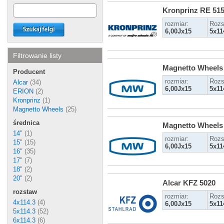
Kronprinz RE 51
rozmiar:
Rozs
6,00Jx15
5x11
Filtrowanie listy
Magnetto Wheels
Producent
rozmiar:
Rozs
Alcar
(34)
6,00Jx15
5x11
ERION
(2)
Kronprinz
(1)
Magnetto Wheels
(25)
średnica
Magnetto Wheels
14″
(1)
rozmiar:
Rozs
15″
(15)
6,00Jx15
5x11
16″
(35)
17″
(7)
18″
(2)
20″
(2)
Alcar KFZ 5020
rozstaw
rozmiar:
Rozs
4x114.3
(4)
6,00Jx15
5x11
5x114.3
(52)
6x114.3
(6)