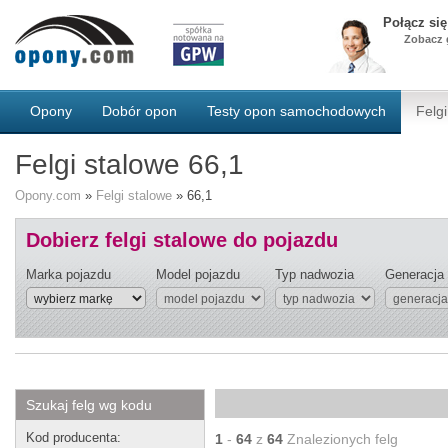
Połącz si
Zobacz g
Opony
Dobór opon
Testy opon samochodowych
Felgi
Felgi stalowe 66,1
Opony.com
»
Felgi stalowe
»
66,1
Dobierz felgi stalowe do pojazdu
Marka pojazdu
Model pojazdu
Typ nadwozia
Generacja
Szukaj felg wg kodu
Kod producenta:
1
-
64
z
64
Znalezionych felg