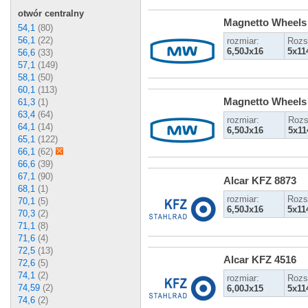
otwór centralny
Magnetto Wheels
54,1
(80)
56,1
(22)
rozmiar:
Rozs
6,50Jx16
5x11
56,6
(33)
57,1
(149)
58,1
(50)
60,1
(113)
Magnetto Wheels
61,3
(1)
63,4
(64)
rozmiar:
Rozs
64,1
(14)
6,50Jx16
5x11
65,1
(122)
66,1
(62)
66,6
(39)
67,1
(90)
Alcar KFZ 8873
68,1
(1)
rozmiar:
Rozs
70,1
(5)
6,50Jx16
5x11
70,3
(2)
71,1
(8)
71,6
(4)
72,5
(13)
Alcar KFZ 4516
72,6
(5)
74,1
(2)
rozmiar:
Rozs
74,59
(2)
6,00Jx15
5x11
74,6
(2)