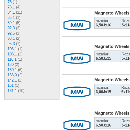
78
(1)
78,1
(4)
84,1
(11)
Magnetto Wheels
85,1
(1)
rozmiar:
Rozs
89,1
(5)
6,50Jx16
5x11
92,3
(3)
92,5
(1)
93,1
(2)
95,3
(1)
Magnetto Wheels
106,1
(1)
108,1
(2)
rozmiar:
Rozs
6,50Jx15
5x11
110,1
(1)
130
(2)
130,1
(6)
138,9
(2)
Magnetto Wheels
142,1
(2)
161
(1)
rozmiar:
Rozs
161,1
(10)
6,00Jx15
5x11
Magnetto Wheels
rozmiar:
Rozs
6,50Jx16
5x11