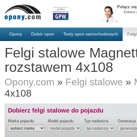
Połącz si
Zobacz g
Opony
Dobór opon
Testy opon samochodowych
Felgi
Felgi stalowe Magnet
rozstawem 4x108
Opony.com
»
Felgi stalowe
»
4x108
Dobierz felgi stalowe do pojazdu
Marka pojazdu
Model pojazdu
Typ nadwozia
Generacja