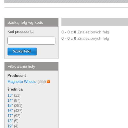
Szukaj felg wg kodu
Kod producenta:
0
-
0
z
0
Znalezionych felg
0
-
0
z
0
Znalezionych felg
Filtrowanie listy
Producent
Magnetto Wheels
(388)
średnica
13″
(21)
14″
(97)
15″
(281)
16″
(437)
17″
(92)
18″
(5)
19″
(4)