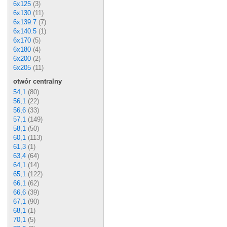
6x125
(3)
6x130
(11)
6x139.7
(7)
6x140.5
(1)
6x170
(5)
6x180
(4)
6x200
(2)
6x205
(11)
otwór centralny
54,1
(80)
56,1
(22)
56,6
(33)
57,1
(149)
58,1
(50)
60,1
(113)
61,3
(1)
63,4
(64)
64,1
(14)
65,1
(122)
66,1
(62)
66,6
(39)
67,1
(90)
68,1
(1)
70,1
(5)