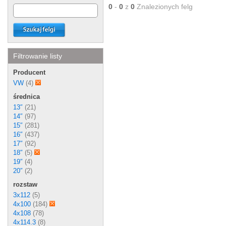
0
-
0
z
0
Znalezionych felg
Filtrowanie listy
Producent
VW
(4)
średnica
13″
(21)
14″
(97)
15″
(281)
16″
(437)
17″
(92)
18″
(5)
19″
(4)
20″
(2)
rozstaw
3x112
(5)
4x100
(184)
4x108
(78)
4x114.3
(8)