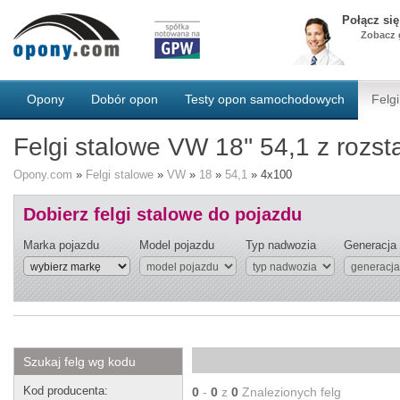
Połącz si
Zobacz g
Opony
Dobór opon
Testy opon samochodowych
Felgi
Felgi stalowe VW 18'' 54,1 z roz
Opony.com
»
Felgi stalowe
»
VW
»
18
»
54,1
»
4x100
Dobierz felgi stalowe do pojazdu
Marka pojazdu
Model pojazdu
Typ nadwozia
Generacja
Szukaj felg wg kodu
Kod producenta:
0
-
0
z
0
Znalezionych felg