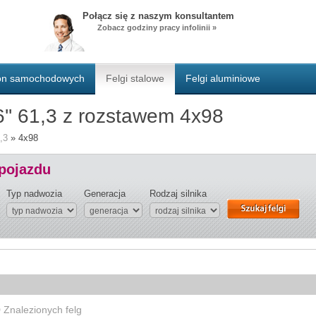
Połącz się z naszym konsultantem
Zobacz godziny pracy infolinii »
pon samochodowych
Felgi stalowe
Felgi aluminiowe
'' 61,3 z rozstawem 4x98
,3
»
4x98
 pojazdu
Typ nadwozia
Generacja
Rodzaj silnika
0
Znalezionych felg