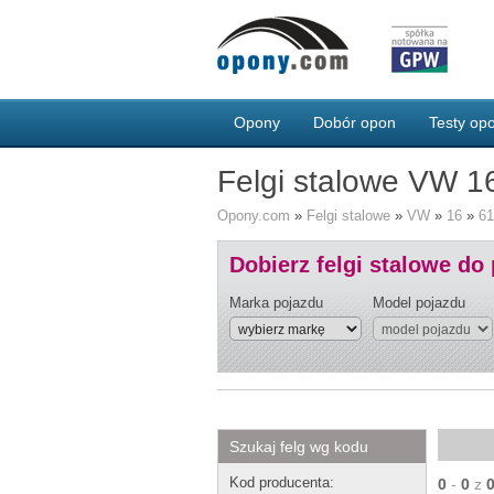
Opony
Dobór opon
Testy o
Felgi stalowe VW 16
Opony.com
»
Felgi stalowe
»
VW
»
16
»
61
Dobierz felgi stalowe do
Marka pojazdu
Model pojazdu
Szukaj felg wg kodu
Kod producenta:
0
-
0
z