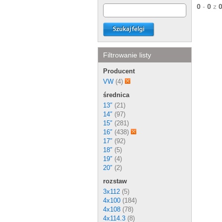
0
-
0
z
Filtrowanie listy
Producent
VW
(4)
średnica
13″
(21)
14″
(97)
15″
(281)
16″
(438)
17″
(92)
18″
(5)
19″
(4)
20″
(2)
rozstaw
3x112
(5)
4x100
(184)
4x108
(78)
4x114.3
(8)