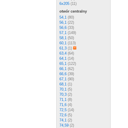
6x205
(11)
otwór centralny
54,1
(80)
56,1
(22)
56,6
(33)
57,1
(149)
58,1
(50)
60,1
(113)
61,3
(1)
63,4
(64)
64,1
(14)
65,1
(122)
66,1
(62)
66,6
(39)
67,1
(90)
68,1
(1)
70,1
(5)
70,3
(2)
71,1
(8)
71,6
(4)
72,5
(14)
72,6
(5)
74,1
(2)
74,59
(2)