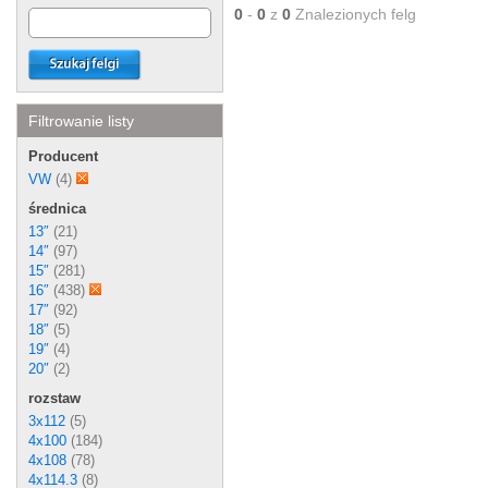
0
-
0
z
0
Znalezionych felg
Filtrowanie listy
Producent
VW
(4)
średnica
13″
(21)
14″
(97)
15″
(281)
16″
(438)
17″
(92)
18″
(5)
19″
(4)
20″
(2)
rozstaw
3x112
(5)
4x100
(184)
4x108
(78)
4x114.3
(8)