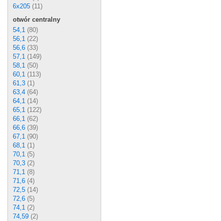
6x205
(11)
otwór centralny
54,1
(80)
56,1
(22)
56,6
(33)
57,1
(149)
58,1
(50)
60,1
(113)
61,3
(1)
63,4
(64)
64,1
(14)
65,1
(122)
66,1
(62)
66,6
(39)
67,1
(90)
68,1
(1)
70,1
(5)
70,3
(2)
71,1
(8)
71,6
(4)
72,5
(14)
72,6
(5)
74,1
(2)
74,59
(2)