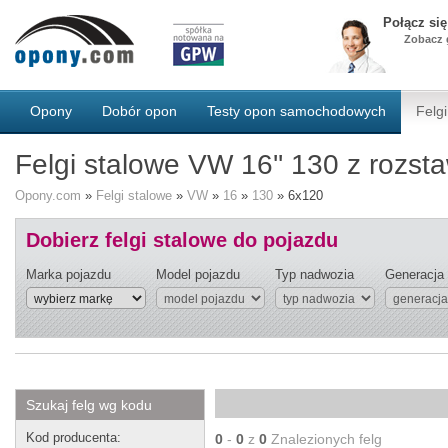
Połącz si
Zobacz g
Opony
Dobór opon
Testy opon samochodowych
Felgi
Felgi stalowe VW 16'' 130 z rozs
Opony.com
»
Felgi stalowe
»
VW
»
16
»
130
»
6x120
Dobierz felgi stalowe do pojazdu
Marka pojazdu
Model pojazdu
Typ nadwozia
Generacja
Szukaj felg wg kodu
Kod producenta:
0
-
0
z
0
Znalezionych felg