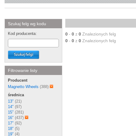
Szukaj felg wg kodu
Kod producenta:
0
-
0
z
0
Znalezionych felg
0
-
0
z
0
Znalezionych felg
Filtrowanie listy
Producent
Magnetto Wheels
(388)
średnica
13″
(21)
14″
(97)
15″
(281)
16″
(437)
17″
(92)
18″
(5)
19″
(4)