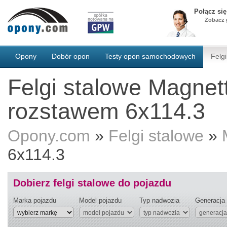
Połącz si
Zobacz g
Opony
Dobór opon
Testy opon samochodowych
Felgi
Felgi stalowe Magnet
rozstawem 6x114.3
Opony.com
»
Felgi stalowe
»
6x114.3
Dobierz felgi stalowe do pojazdu
Marka pojazdu
Model pojazdu
Typ nadwozia
Generacja