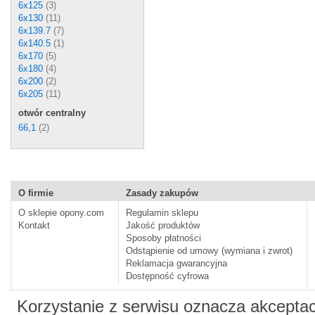
6x125
(3)
6x130
(11)
6x139.7
(7)
6x140.5
(1)
6x170
(5)
6x180
(4)
6x200
(2)
6x205
(11)
otwór centralny
66,1
(2)
O firmie
Zasady zakupów
O sklepie opony.com
Regulamin sklepu
Kontakt
Jakość produktów
Sposoby płatności
Odstąpienie od umowy (wymiana i zwrot)
Reklamacja gwarancyjna
Dostępność cyfrowa
Korzystanie z serwisu oznacza akcepta