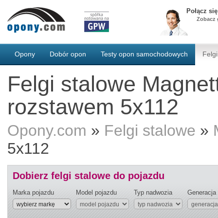
Połącz si
Zobacz g
Opony
Dobór opon
Testy opon samochodowych
Felgi
Felgi stalowe Magnet
rozstawem 5x112
Opony.com
»
Felgi stalowe
»
5x112
Dobierz felgi stalowe do pojazdu
Marka pojazdu
Model pojazdu
Typ nadwozia
Generacja