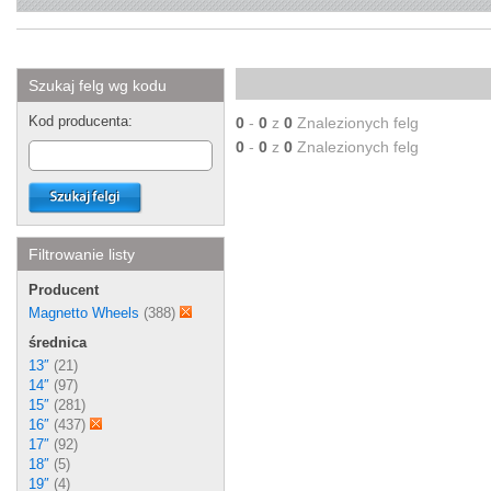
Szukaj felg wg kodu
Kod producenta:
0
-
0
z
0
Znalezionych felg
0
-
0
z
0
Znalezionych felg
Filtrowanie listy
Producent
Magnetto Wheels
(388)
średnica
13″
(21)
14″
(97)
15″
(281)
16″
(437)
17″
(92)
18″
(5)
19″
(4)