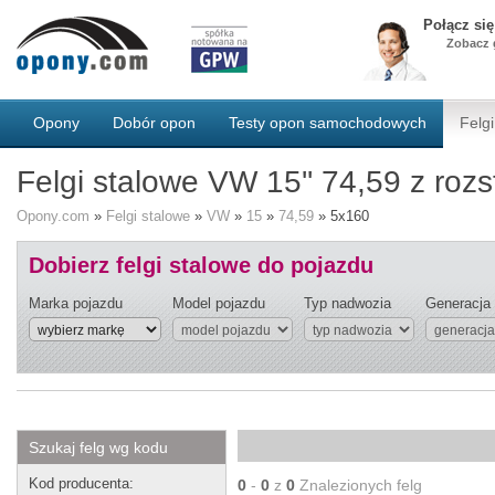
Połącz si
Zobacz g
Opony
Dobór opon
Testy opon samochodowych
Felgi
Felgi stalowe VW 15'' 74,59 z ro
Opony.com
»
Felgi stalowe
»
VW
»
15
»
74,59
»
5x160
Dobierz felgi stalowe do pojazdu
Marka pojazdu
Model pojazdu
Typ nadwozia
Generacja
Szukaj felg wg kodu
Kod producenta:
0
-
0
z
0
Znalezionych felg