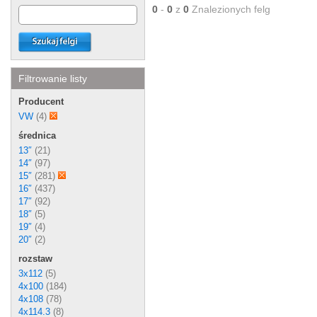
0
-
0
z
0
Znalezionych felg
Filtrowanie listy
Producent
VW
(4)
średnica
13″
(21)
14″
(97)
15″
(281)
16″
(437)
17″
(92)
18″
(5)
19″
(4)
20″
(2)
rozstaw
3x112
(5)
4x100
(184)
4x108
(78)
4x114.3
(8)