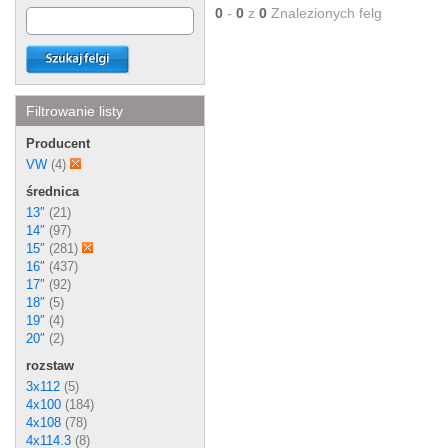
0
-
0
z
0
Znalezionych felg
Filtrowanie listy
Producent
VW
(4)
średnica
13″
(21)
14″
(97)
15″
(281)
16″
(437)
17″
(92)
18″
(5)
19″
(4)
20″
(2)
rozstaw
3x112
(5)
4x100
(184)
4x108
(78)
4x114.3
(8)