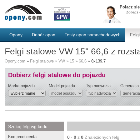
Połącz si
Zobacz g
Opony
Dobór opon
Testy opon samochodowych
Felgi
Felgi stalowe VW 15'' 66,6 z roz
Opony.com
»
Felgi stalowe
»
VW
»
15
»
66,6
»
6x139.7
Dobierz felgi stalowe do pojazdu
Marka pojazdu
Model pojazdu
Typ nadwozia
Generacja
Szukaj felg wg kodu
Kod producenta:
0
-
0
z
0
Znalezionych felg