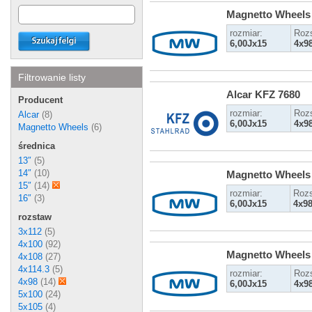
Magnetto Wheels
rozmiar:
Roz
6,00Jx15
4x9
Filtrowanie listy
Alcar KFZ 7680
Producent
rozmiar:
Roz
Alcar
(8)
6,00Jx15
4x9
Magnetto Wheels
(6)
średnica
13″
(5)
14″
(10)
Magnetto Wheels
15″
(14)
rozmiar:
Rozs
16″
(3)
6,00Jx15
4x9
rozstaw
3x112
(5)
4x100
(92)
Magnetto Wheels
4x108
(27)
4x114.3
(5)
rozmiar:
Roz
4x98
(14)
6,00Jx15
4x9
5x100
(24)
5x105
(4)