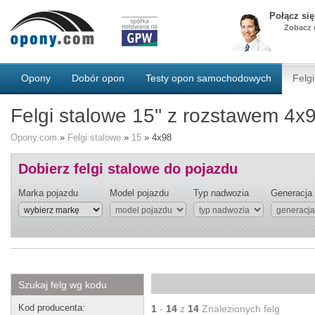
Połącz si
Zobacz g
Opony
Dobór opon
Testy opon samochodowych
Felgi
Felgi stalowe 15'' z rozstawem 4x
Opony.com
»
Felgi stalowe
»
15
»
4x98
Dobierz felgi stalowe do pojazdu
Marka pojazdu
Model pojazdu
Typ nadwozia
Generacja
Szukaj felg wg kodu
Kod producenta:
1
-
14
z
14
Znalezionych felg