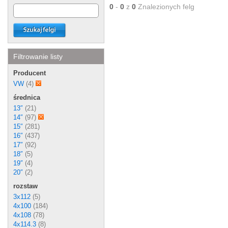
0
-
0
z
0
Znalezionych felg
Filtrowanie listy
Producent
VW
(4)
średnica
13″
(21)
14″
(97)
15″
(281)
16″
(437)
17″
(92)
18″
(5)
19″
(4)
20″
(2)
rozstaw
3x112
(5)
4x100
(184)
4x108
(78)
4x114.3
(8)