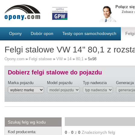
Połącz si
Zobacz g
Opony
Dobór opon
Testy opon samochodowych
Felgi
Felgi stalowe VW 14'' 80,1 z roz
Opony.com
»
Felgi stalowe
»
VW
»
14
»
80,1
»
5x98
Dobierz felgi stalowe do pojazdu
Marka pojazdu
Model pojazdu
Typ nadwozia
Generacja
Szukaj felg wg kodu
Kod producenta:
0
-
0
z
0
Znalezionych felg