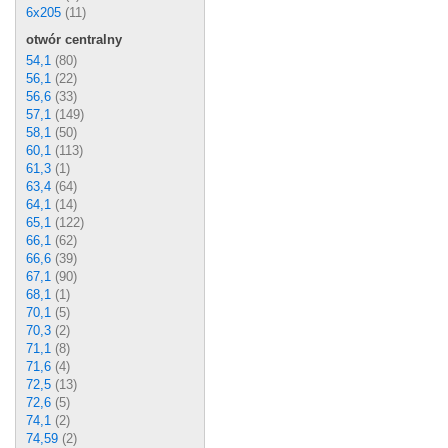
6x205
(11)
otwór centralny
54,1
(80)
56,1
(22)
56,6
(33)
57,1
(149)
58,1
(50)
60,1
(113)
61,3
(1)
63,4
(64)
64,1
(14)
65,1
(122)
66,1
(62)
66,6
(39)
67,1
(90)
68,1
(1)
70,1
(5)
70,3
(2)
71,1
(8)
71,6
(4)
72,5
(13)
72,6
(5)
74,1
(2)
74,59
(2)