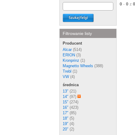
0
-
0
z
Filtrowanie listy
Producent
Alcar
(514)
ERION
(3)
Kronprinz
(1)
Magnetto Wheels
(388)
Trebl
(1)
VW
(4)
średnica
13″
(21)
14″
(97)
15″
(274)
16″
(423)
17″
(85)
18″
(5)
19″
(4)
20″
(2)