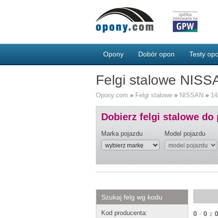
Opony
Dobór opon
Testy o
Felgi stalowe NISS
Opony.com
»
Felgi stalowe
»
NISSAN
»
14
Dobierz felgi stalowe do
Marka pojazdu
Model pojazdu
Szukaj felg wg kodu
Kod producenta:
0
-
0
z