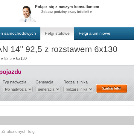
Połącz się z naszym konsultantem
Zobacz godziny pracy infolinii »
pon samochodowych
Felgi stalowe
Felgi aluminiowe
AN 14'' 92,5 z rozstawem 6x130
»
92,5
»
6x130
 pojazdu
Typ nadwozia
Generacja
Rodzaj silnika
0
Znalezionych felg