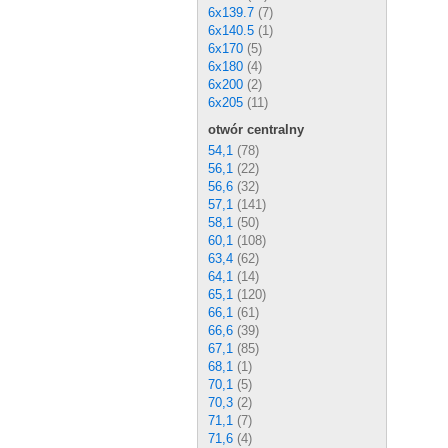
6x139.7
(7)
6x140.5
(1)
6x170
(5)
6x180
(4)
6x200
(2)
6x205
(11)
otwór centralny
54,1
(78)
56,1
(22)
56,6
(32)
57,1
(141)
58,1
(50)
60,1
(108)
63,4
(62)
64,1
(14)
65,1
(120)
66,1
(61)
66,6
(39)
67,1
(85)
68,1
(1)
70,1
(5)
70,3
(2)
71,1
(7)
71,6
(4)