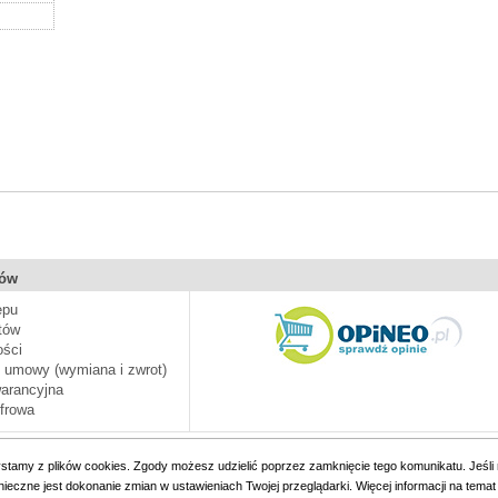
pów
epu
tów
ości
d umowy (wymiana i zwrot)
arancyjna
frowa
 z serwisu oznacza akceptację zapisów zawartych w
Zasadach korzystania z serwisu
oraz
Polityce
ystamy z plików cookies. Zgody możesz udzielić poprzez zamknięcie tego komunikatu. Jeśl
czne jest dokonanie zmian w ustawieniach Twojej przeglądarki. Więcej informacji na temat
Copyright © 1999-2021 Opony.com Wszystkie prawa zastrzeżone