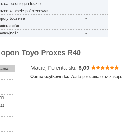
jazda po śniegu i lodzie
-
jazda w błocie pośniegowym
-
opory toczenia
-
ścieralność
-
awaryjność
-
 opon Toyo Proxes R40
Maciej Folentarski:
6,00
cena
Opinia użytkownika:
Warte polecenia oraz zakupu.
,00
,00