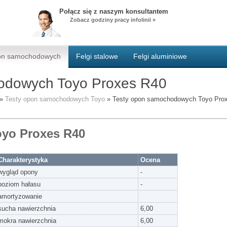
Połącz się z naszym konsultantem
Zobacz godziny pracy infolinii »
pon samochodowych
Felgi stalowe
Felgi aluminiowe
odowych Toyo Proxes R40
»
Testy opon samochodowych Toyo
»
Testy opon samochodowych Toyo Pro
oyo Proxes R40
Charakterystyka
Ocena
wygląd opony
-
poziom hałasu
-
amortyzowanie
sucha nawierzchnia
6,00
mokra nawierzchnia
6,00