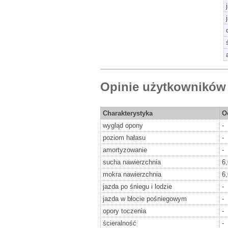
Opinie użytkowników
Charakterystyka
O
wygląd opony
-
poziom hałasu
-
amortyzowanie
-
sucha nawierzchnia
6
mokra nawierzchnia
6
jazda po śniegu i lodzie
-
jazda w błocie pośniegowym
-
opory toczenia
-
ścieralność
-