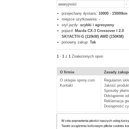
awaryjność
-
przejechany dystans:
10000 - 15000km
miejsce użytkowania:
-
styl jazdy:
szybki i agresywny
pojazd:
Mazda CX-3 Crossover I 2.0
SKYACTIV-G (110kW) AWD (150KM)
ponowny zakup:
Tak
1
-
1
z
1
Znalezionych opon
O firmie
Zasady zaku
O sklepie opony.com
Regulamin skl
Kontakt
Jakość produk
Sposoby płatn
Odstąpienie o
Reklamacja gw
Dostępność cy
Korzystanie
W celu poprawienia jakości naszych usług korz
Twoim urządzeniu końcowym plików cookies konie