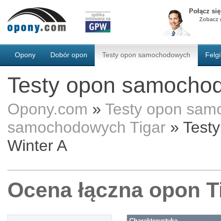
Połącz si
Zobacz g
Opony
Dobór opon
Testy opon samochodowych
Felgi
Testy opon samochod
Opony.com
»
Testy opon sa
samochodowych Tigar
»
Test
Winter A
Ocena łączna opon T
Charakterystyka