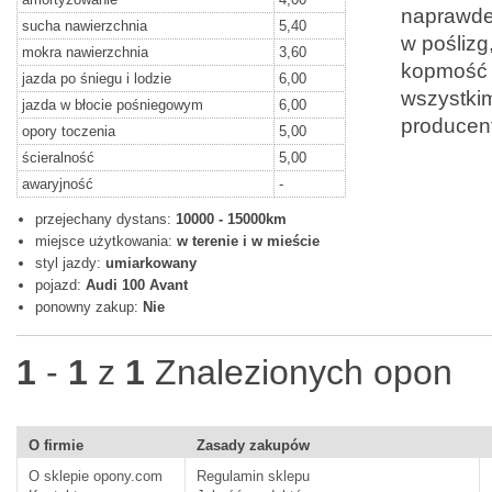
naprawde 
sucha nawierzchnia
5,40
w poślizg
mokra nawierzchnia
3,60
kopmość s
jazda po śniegu i lodzie
6,00
wszystkim
jazda w błocie pośniegowym
6,00
producent
opory toczenia
5,00
ścieralność
5,00
awaryjność
-
przejechany dystans:
10000 - 15000km
miejsce użytkowania:
w terenie i w mieście
styl jazdy:
umiarkowany
pojazd:
Audi 100 Avant
ponowny zakup:
Nie
1
-
1
z
1
Znalezionych opon
O firmie
Zasady zakupów
O sklepie opony.com
Regulamin sklepu