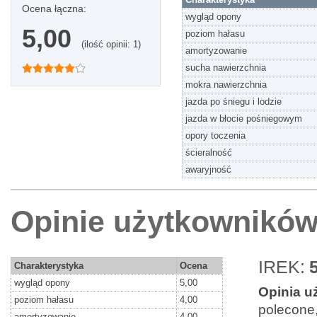
Ocena łączna:
wygląd opony
5,00
poziom hałasu
(ilość opinii: 1)
amortyzowanie
sucha nawierzchnia
mokra nawierzchnia
jazda po śniegu i lodzie
jazda w błocie pośniegowym
opory toczenia
ścieralność
awaryjność
Opinie użytkowników
IREK:
Charakterystyka
Ocena
wygląd opony
5,00
Opinia u
poziom hałasu
4,00
polecone, 
amortyzowanie
4,00