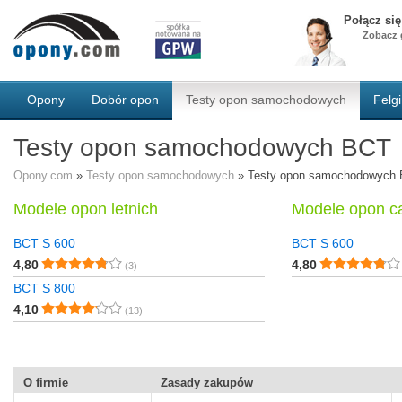
Połącz si
Zobacz g
Opony
Dobór opon
Testy opon samochodowych
Felgi
Testy opon samochodowych BCT
Opony.com
»
Testy opon samochodowych
»
Testy opon samochodowych
Modele opon letnich
Modele opon c
BCT S 600
BCT S 600
4,80
4,80
(3)
BCT S 800
4,10
(13)
O firmie
Zasady zakupów