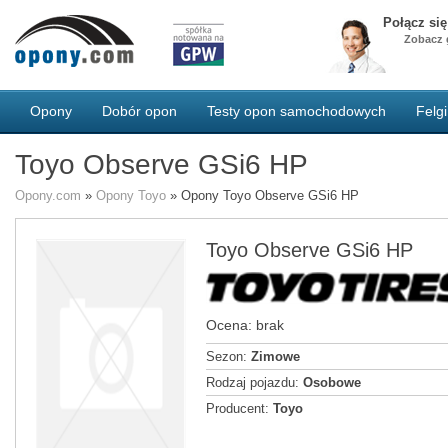
Połącz si
Zobacz g
Opony
Dobór opon
Testy opon samochodowych
Felgi
Toyo Observe GSi6 HP
Opony.com
»
Opony Toyo
»
Opony Toyo Observe GSi6 HP
Toyo Observe GSi6 HP
Ocena: brak
Sezon:
Zimowe
Rodzaj pojazdu:
Osobowe
Producent:
Toyo