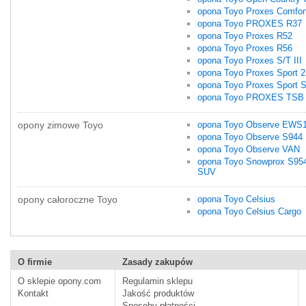
opona Toyo Proxes Comfor
opona Toyo PROXES R37
opona Toyo Proxes R52
opona Toyo Proxes R56
opona Toyo Proxes S/T III
opona Toyo Proxes Sport 2
opona Toyo Proxes Sport 
opona Toyo PROXES TSB
opony zimowe Toyo
opona Toyo Observe EWS
opona Toyo Observe S944
opona Toyo Observe VAN
opona Toyo Snowprox S95
SUV
opony całoroczne Toyo
opona Toyo Celsius
opona Toyo Celsius Cargo
O firmie
Zasady zakupów
O sklepie opony.com
Regulamin sklepu
Kontakt
Jakość produktów
Sposoby płatności