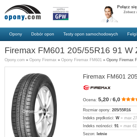
Połącz si
Zobacz g
Opony
Dobór opon
Testy opon samochodowych
Felgi
Firemax FM601 205/55R16 91 W
Opony.com
»
Opony Firemax
»
Opony Firemax FM601
»
Opony Firemax 
Firemax FM601 20
5,20
6,0
Ocena:
/
Rozmiar opony:
205/55R16
Indeks prędkości:
W
= max 2
Indeks nośności:
91
= max 61
Sezon:
letnie