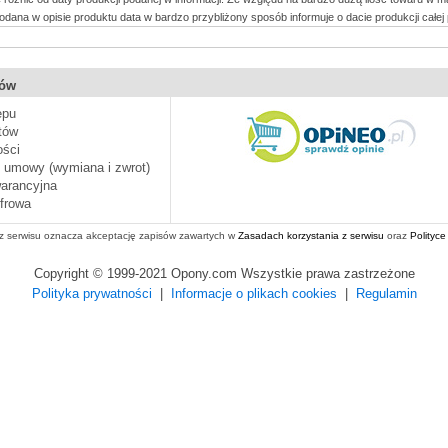
dana w opisie produktu data w bardzo przybliżony sposób informuje o dacie produkcji całej p
pów
epu
tów
ości
d umowy (wymiana i zwrot)
arancyjna
frowa
 z serwisu oznacza akceptację zapisów zawartych w
Zasadach korzystania z serwisu
oraz
Polityce
Copyright © 1999-2021 Opony.com Wszystkie prawa zastrzeżone
Polityka prywatności
|
Informacje o plikach cookies
|
Regulamin