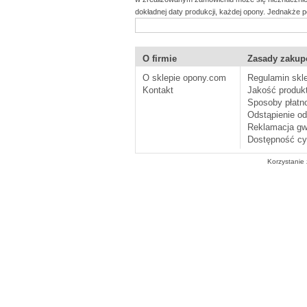
dokładnej daty produkcji, każdej opony. Jednakże po
O firmie
Zasady zaku
O sklepie opony.com
Regulamin skl
Kontakt
Jakość produk
Sposoby płatn
Odstąpienie o
Reklamacja gw
Dostępność cy
Korzystanie