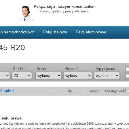
Połącz się z naszym konsultantem
Zobacz godziny pracy infolinii »
pon samochodowych
Felgi stalowe
Felgi aluminiowe
45 R20
Średnica
Sezon
Producent
Typ pojazdu
ść opinii
Info
Sezon
Dostępność
mieniu prawa.
oznaczają tydzień, a dwie ostatnie rok produkcji - przykładowo 2509 oznacza opony wyprod
różnić od daty produkcji podanej w informacji. Ze względu na bardzo dużą ilość towaru w