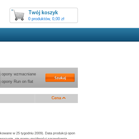
0 produktów, 0,00 zł
opony wzmacniane
opony Run on flat
Cena
ukowane w 25 tygodniu 2009). Data produkcji opon
 magazynie, nie mamy możliwości sprawdzenia