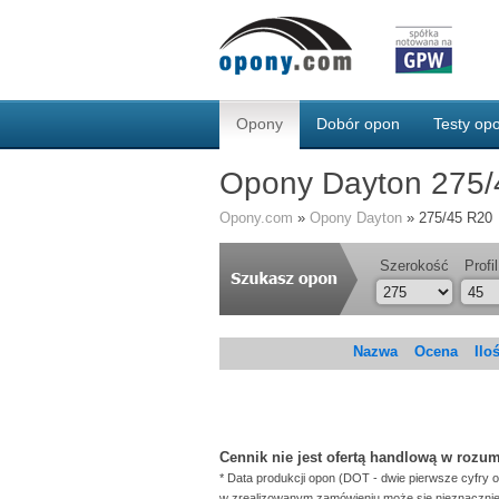
Opony
Dobór opon
Testy o
Opony Dayton 275/
Opony.com
»
Opony Dayton
»
275/45 R20
Szerokość
Profil
Nazwa
Ocena
Ilo
Cennik nie jest ofertą handlową w rozu
* Data produkcji opon (DOT - dwie pierwsze cyfry 
w zrealizowanym zamówieniu może się nieznacznie 