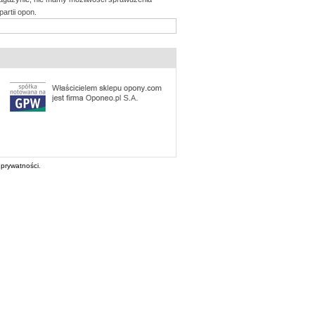
artii opon.
 prywatności
.